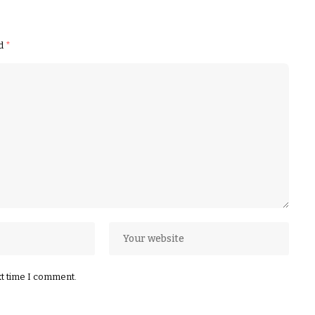
ed
*
xt time I comment.