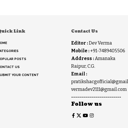
Quick Link
Contact Us
Editor :
Dev Verma
OME
Mobile :
+91-7489405506
ATEGORIES
Address :
Amanaka
OPULAR POSTS
Raipur, C.G.
ONTACT US
Email :
UBMIT YOUR CONTENT
pratikshacgofficial@gmai
vermadev2111@gmail.com
-------------------------
Follow us