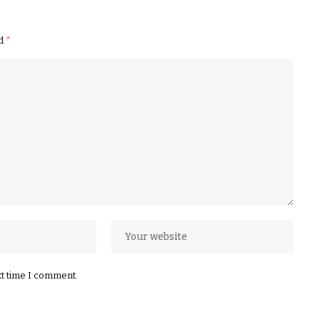
ed
*
xt time I comment.