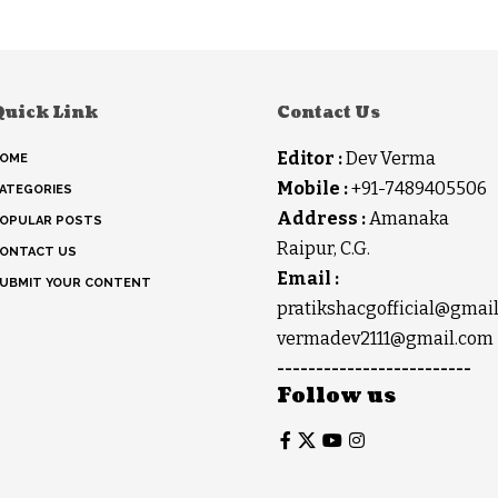
Quick Link
Contact Us
Editor :
Dev Verma
OME
Mobile :
+91-7489405506
ATEGORIES
Address :
Amanaka
OPULAR POSTS
Raipur, C.G.
ONTACT US
Email :
UBMIT YOUR CONTENT
pratikshacgofficial@gmai
vermadev2111@gmail.com
-------------------------
Follow us