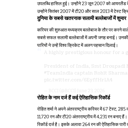
उपलब्धि हासिल हुई। उन्होंने 23 जून 2007 को आयरलैंड के
उन्होंने सितंबर 2007 में टी20 और साल 2013 में टेस्ट क्
दुनिया के सबसे खतरनाक सलामी बल्लेबाजों में शुमार
करियर की शुरुआत मध्यक्रम बल्लेबाज के तौर पर करने वाले
सबसे सफल सलामी बल्लेबाजों में अपनी जगह बनाई। उनकी शान
पारियों ने उन्हें विश्व क्रिकेट में अलग पहचान दिलाई।
A highly prestigious honour for a 
President of India, Smt Droupadi
#TeamIndia
captain Rohit Sharm
pic.twitter.com/6EyffHr1A4
— BCCI (@BCCI)
June 23, 2026
रोहित के नाम दर्ज हैं कई ऐतिहासिक रिकॉर्ड
रोहित शर्मा ने अपने अंतरराष्ट्रीय करियर में 67 टेस्ट, 285 
11,720 रन और टी20 अंतरराष्ट्रीय में 4,231 रन बनाए है
रिकॉर्ड दर्ज है। इसके अलावा 264 रन की ऐतिहासिक पारी वनड