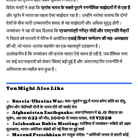
वैश्विक परिदृश्य में बेहद अहम भूमिका निभाता है।
विदेश मंत्री ने कहा कि
फ्रांस भारत के सबसे पुराने रणनीतिक साझेदारों में से एक है
और यूरोप में भारत का पहला ऐसा साझेदार रहा है। उन्होंने भरोसा जताया कि दोनों
देशों के बीच जारी उच्चस्तरीय संवाद से यह साझेदारी और अधिक सुदृढ़ होगी।
जयशंकर ने यह भी याद दिलाया कि
प्रधानमंत्री नरेंद्र मोदी और राष्ट्रपति मैक्रों
ने पिछले वर्ष फरवरी में पेरिस में आयोजित
एआई शिखर सम्मेलन की सह-अध्यक्षता
की थी, जो भारत-फ्रांस सहयोग का एक महत्वपूर्ण उदाहरण है।
उल्लेखनीय है कि जयशंकर की फ्रांस यात्रा ऐसे समय हो रही है, जब वैश्विक स्तर
पर कई घटनाक्रमों को लेकर चिंताएं बढ़ी हुई हैं और अंतरराष्ट्रीय राजनीति में
अस्थिरता का माहौल बना हुआ है।
You Might Also Like
Russia-Ukraine War: रूस-यूक्रेन युद्ध में भारत बनेगा शांति का सेतु,
पुतिन और जेलेंस्की दोनों के भारत दौरे की चर्चाएं तेज
Afghanistan Earthquake: अफगानिस्तान में 6.0 तीव्रता का
भूकंप, अब तक 622 की मौत, 1000 से ज्यादा घायल, देखें VIDEO
Jaishankar Rubio Meeting: मलेशिया में जयशंकर-रुबियो की अहम
मुलाकात, भारत-अमेरिका संबंधों की नई दिशा पर हुई चर्चा
Masoud Pezeshkian का भावुक संदेश: “अमेरिकी जनता से हमारी कोई