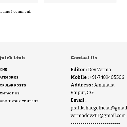
xt time I comment.
Quick Link
Contact Us
Editor :
Dev Verma
OME
Mobile :
+91-7489405506
ATEGORIES
Address :
Amanaka
OPULAR POSTS
Raipur, C.G.
ONTACT US
Email :
UBMIT YOUR CONTENT
pratikshacgofficial@gmai
vermadev2111@gmail.com
-------------------------