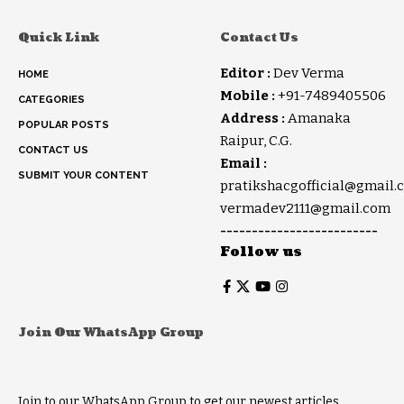
Quick Link
Contact Us
Editor :
Dev Verma
HOME
Mobile :
+91-7489405506
CATEGORIES
Address :
Amanaka
POPULAR POSTS
Raipur, C.G.
CONTACT US
Email :
SUBMIT YOUR CONTENT
pratikshacgofficial@gmail.
vermadev2111@gmail.com
-------------------------
Follow us
Join Our WhatsApp Group
Join to our WhatsApp Group to get our newest articles