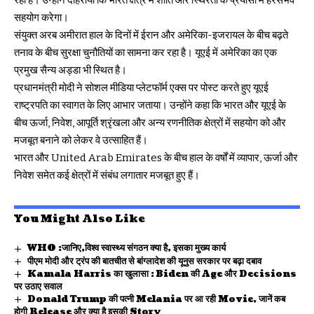
रहा है। उन्होंने दोहराया कि भारत क्षेत्र में शांति और स्थिरता के प्रयासों में हरसंभव
सहयोग करेगा।
संयुक्त अरब अमीरात हाल के दिनों में ईरान और अमेरिका-इजरायल के बीच बढ़ते
तनाव के बीच सुरक्षा चुनौतियों का सामना कर रहा है। यूएई में अमेरिका का एक
प्रमुख सैन्य अड्डा भी स्थित है।
प्रधानमंत्री मोदी ने सोशल मीडिया प्लेटफॉर्म एक्स पर पोस्ट करते हुए यूएई
राष्ट्रपति का स्वागत के लिए आभार जताया। उन्होंने कहा कि भारत और यूएई के
बीच ऊर्जा, निवेश, आपूर्ति श्रृंखला और अन्य रणनीतिक क्षेत्रों में सहयोग को और
मजबूत बनाने को लेकर वे उत्साहित हैं।
भारत और United Arab Emirates के बीच हाल के वर्षों में व्यापार, ऊर्जा और
निवेश समेत कई क्षेत्रों में संबंध लगातार मजबूत हुए हैं।
You Might Also Like
WHO :जानिए,विश्व स्वास्थ्य संगठन क्या है, इसका मुख्य कार्य
पीएम मोदी और ट्रंप की बातचीत से बांग्लादेश की यूनुस सरकार पर बढ़ा दबाव
Kamala Harris का खुलासा : Biden की Age और Decisions
पर उठाए सवाल
Donald Trump की पत्नी Melania पर आ रही Movie, जानें कब
होगी Release और क्या है इसकी Story