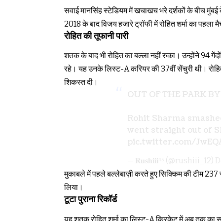
सवाई मानसिंह स्टेडियम में खचाखच भरे दर्शकों के बीच मुं
2018 के बाद विजय हजारे ट्रॉफी में रोहित शर्मा का पहला मै
रोहित की तूफानी पारी
शतक के बाद भी रोहित का बल्ला नहीं रुका। उन्होंने 94 गें
रहे। यह उनके लिस्ट-A करियर की 37वीं सेंचुरी थी। रोहित
शिकस्त दी।
OUT OF THE PARK BY
Rohit Sharma smashed 
went straight out of 
pic.twitter.com/JwE
— 𝐑𝐮𝐬𝐡𝐢𝐢𝐢⁴⁵ (@rushiii_12)
D
मुकाबले में पहले बल्लेबाज़ी करते हुए सिक्किम की टीम 237
लिया।
टूटा पुराना रिकॉर्ड
यह शतक रोहित शर्मा का लिस्ट-A क्रिकेट में अब तक का स