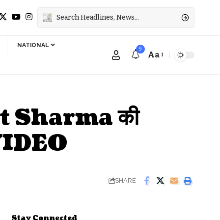
NATIONAL
9
Aa
Font
Resizer
it Sharma की
 – VIDEO
SHARE
Stay Connected