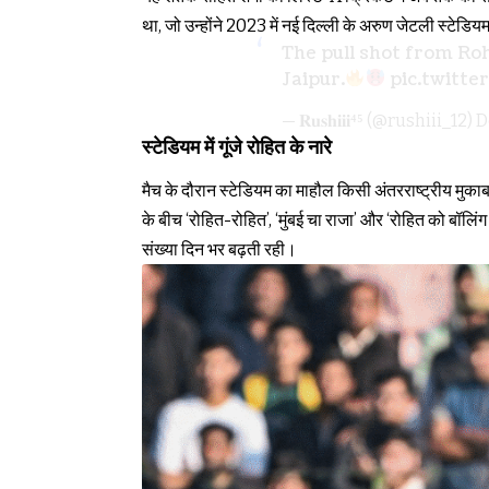
था, जो उन्होंने 2023 में नई दिल्ली के अरुण जेटली स्टेड
The pull shot from R
Jaipur.
pic.twitt
— 𝐑𝐮𝐬𝐡𝐢𝐢𝐢⁴⁵ (@rushiii_12)
D
स्टेडियम में गूंजे रोहित के नारे
मैच के दौरान स्टेडियम का माहौल किसी अंतरराष्ट्रीय मुकाब
के बीच ‘रोहित-रोहित’, ‘मुंबई चा राजा’ और ‘रोहित को बॉलिंग 
संख्या दिन भर बढ़ती रही।