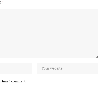
ed
*
xt time I comment.