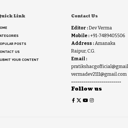
Quick Link
Contact Us
Editor :
Dev Verma
OME
Mobile :
+91-7489405506
ATEGORIES
Address :
Amanaka
OPULAR POSTS
Raipur, C.G.
ONTACT US
Email :
UBMIT YOUR CONTENT
pratikshacgofficial@gmai
vermadev2111@gmail.com
-------------------------
Follow us