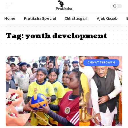
Home
Pratiksha Special
Chhattisgarh
Ajab Gazab
Tag:
youth development
CHHATTISGARH