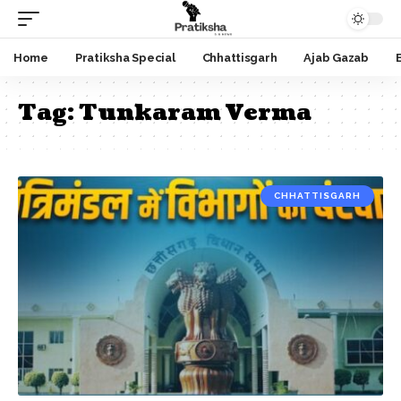
Home
Pratiksha Special
Chhattisgarh
Ajab Gazab
Tag:
Tunkaram Verma
CHHATTISGARH