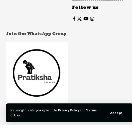
-------------------------
Follow us
Join Our WhatsApp Group
By using this site, you agree to the
Privacy Policy
and
Terms
Join to our WhatsApp Group to get our newest articles
Accept
of Use
.
instantly!