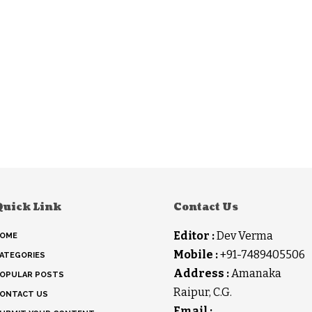
Quick Link
Contact Us
Editor :
Dev Verma
OME
Mobile :
+91-7489405506
ATEGORIES
Address :
Amanaka
OPULAR POSTS
Raipur, C.G.
ONTACT US
Email :