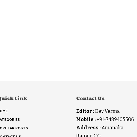
Quick Link
Contact Us
Editor :
Dev Verma
OME
Mobile :
+91-7489405506
ATEGORIES
Address :
Amanaka
OPULAR POSTS
Raipur, C.G.
ONTACT US