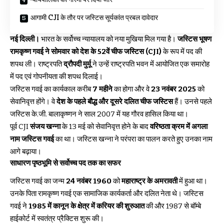
आगामी CJI के तौर पर जस्टिस सूर्यकांत प्रबल दावेदार
नई दिल्ली।
भारत के सर्वोच्च न्यायालय को नया मुखिया मिल गया है।
जस्टिस भूषण
रामकृष्ण गवई ने सोमवार को देश के 52वें चीफ जस्टिस (CJI)
के रूप में पद की
शपथ ली। राष्ट्रपति
द्रौपदी मुर्मू
ने उन्हें राष्ट्रपति भवन में आयोजित एक समारोह
में पद एवं गोपनीयता की शपथ दिलाई।
जस्टिस गवई का कार्यकाल करीब
7 महीने
का होगा और वे
23 नवंबर 2025
को
सेवानिवृत्त होंगे। वे
देश के पहले बौद्ध और दूसरे दलित चीफ जस्टिस
हैं। उनसे पहले
जस्टिस के.जी. बालाकृष्णन ने साल 2007 में यह गौरव हासिल किया था।
पूर्व CJI
संजय खन्ना
के 13 मई को सेवानिवृत्त होने के बाद
वरिष्ठता क्रम में अगला
नाम जस्टिस गवई
का था। जस्टिस खन्ना ने परंपरा का पालन करते हुए उनका नाम
आगे बढ़ाया।
साधारण पृष्ठभूमि से सर्वोच्च पद तक का सफर
जस्टिस गवई का जन्म
24 नवंबर 1960
को
महाराष्ट्र के अमरावती
में हुआ था।
उनके पिता रामकृष्ण गवई एक सामाजिक कार्यकर्ता और दलित नेता थे। जस्टिस
गवई ने
1985 में कानून के क्षेत्र में करियर की शुरुआत
की और 1987 से बॉम्बे
हाईकोर्ट में स्वतंत्र प्रैक्टिस शुरू की।