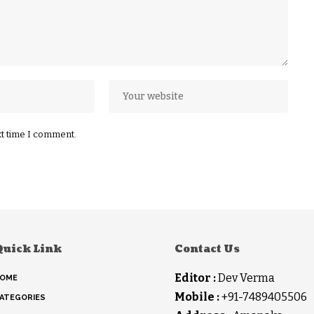
xt time I comment.
Quick Link
Contact Us
Editor :
Dev Verma
OME
Mobile :
+91-7489405506
ATEGORIES