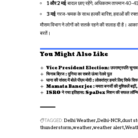
1 और 2 मई
: बादल छाए रहेंगे, अधिकतम तापमान 40-
3 मई
: गरज-चमक के साथ हल्की बारिश, हवाओं की रफ्
मौसम विभाग ने लोगों को सतर्क रहने की सलाह दी है। आकाश
बरतें।
You Might Also Like
Vice President Election: उपराष्ट्रपति चुनाव प्रक्र
चिनाब ब्रिज : दुनिया का सबसे ऊंचा रेलवे पुल
घाना की संसद में बोले पीएम मोदी : लोकतंत्र हमारे लिए सिर्फ सिस्
Mamata Banerjee : ममता बनर्जी की मुश्किलें बढ़ीं, ए
ISRO ने रचा इतिहास: SpaDex मिशन की सफल लॉन्चिंग, भ
Delhi Weather
Delhi-NCR
dust s
TAGGED:
thunderstorm
weather
weather alert
Weat