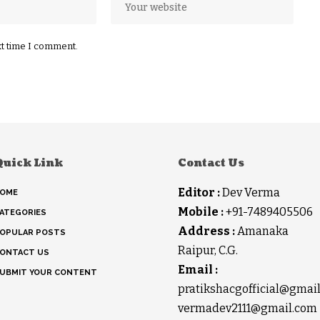
xt time I comment.
Quick Link
Contact Us
Editor :
Dev Verma
OME
Mobile :
+91-7489405506
ATEGORIES
Address :
Amanaka
OPULAR POSTS
Raipur, C.G.
ONTACT US
Email :
UBMIT YOUR CONTENT
pratikshacgofficial@gmai
vermadev2111@gmail.com