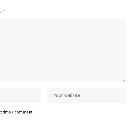
ed
*
xt time I comment.