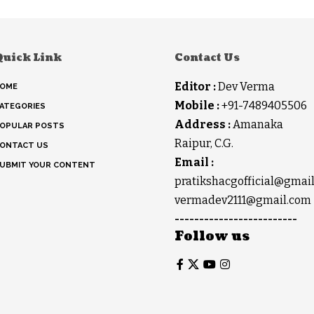
Quick Link
Contact Us
Editor :
Dev Verma
OME
Mobile :
+91-7489405506
ATEGORIES
Address :
Amanaka
OPULAR POSTS
Raipur, C.G.
ONTACT US
Email :
UBMIT YOUR CONTENT
pratikshacgofficial@gmai
vermadev2111@gmail.com
-------------------------
Follow us