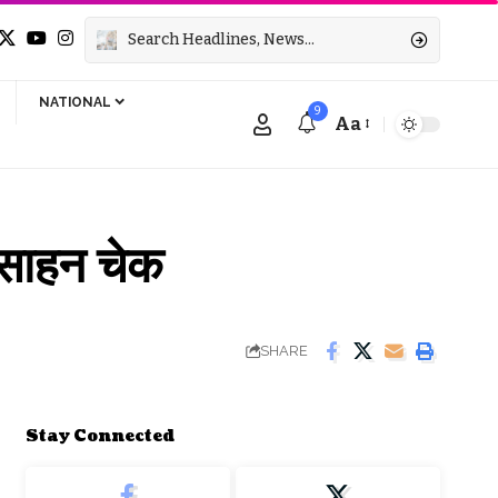
NATIONAL
9
Aa
Font
Resizer
्साहन चेक
SHARE
Stay Connected