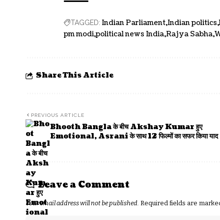
Indian Parliament
Indian politics
TAGGED:
pm modi
political news India
Rajya Sabha
W
Share This Article
PREVIOUS ARTICLE
Bhooth Bangla के बीच Akshay Kumar हुए
Emotional, Asrani के साथ 12 फिल्मों का सफर किया याद
Leave a Comment
Your email address will not be published.
Required fields are mark