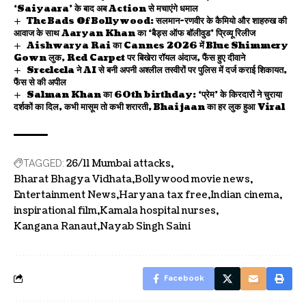
‘Saiyaara’ के बाद अब Action से मचाएंगे धमाल
The Bads Of Bollywood: सलमान-रणवीर के कैमियो और शाहरुख की
आवाज के साथ Aaryan Khan का ‘बैड्स ऑफ बॉलीवुड’ प्रिव्यू रिलीज
Aishwarya Rai का Cannes 2026 में Blue Shimmery
Gown लुक, Red Carpet पर बिखेरा रॉयल अंदाज, फैंस हुए दीवाने
Sreeleela ने AI से बनी अपनी अश्लील तस्वीरों पर पुलिस में दर्ज कराई शिकायत,
फैंस से की अपील
Salman Khan का 60th birthday: ‘प्रेम’ के किरदारों ने चुराया
दर्शकों का दिल, कभी मासूम तो कभी शरारती, Bhaijaan का हर लुक हुआ Viral
26/11 Mumbai attacks
TAGGED:
Bharat Bhagya Vidhata
Bollywood movie news
Entertainment News
Haryana tax free
Indian cinema
inspirational film
Kamala hospital nurses
Kangana Ranaut
Nayab Singh Saini
Facebook