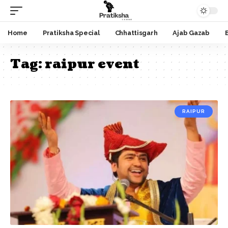
Home
Pratiksha Special
Chhattisgarh
Ajab Gazab
Tag:
raipur event
RAIPUR