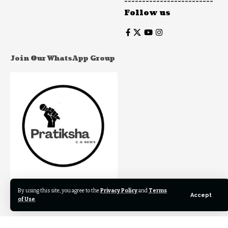
-------------------------
Follow us
Join Our WhatsApp Group
By using this site, you agree to the
Privacy Policy
and
Terms
Join to our WhatsApp Group to get our newest articles
Accept
of Use
.
instantly!