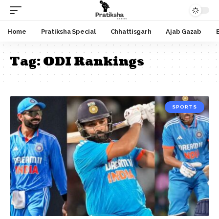
Home
Pratiksha Special
Chhattisgarh
Ajab Gazab
Tag:
ODI Rankings
SPORTS