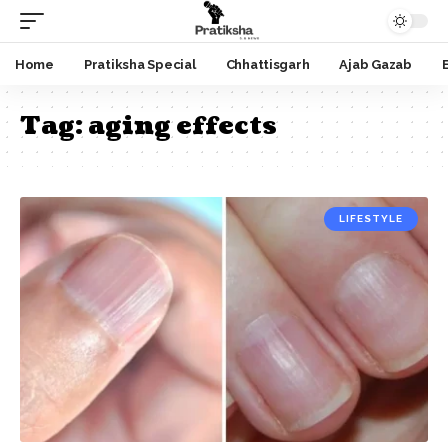
Home
Pratiksha Special
Chhattisgarh
Ajab Gazab
Tag:
aging effects
LIFESTYLE