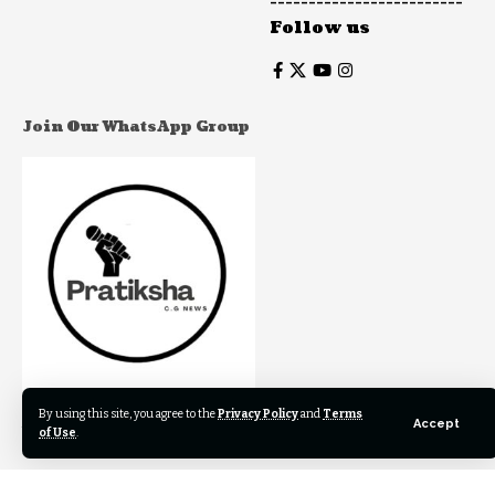
-------------------------
Follow us
Join Our WhatsApp Group
By using this site, you agree to the
Privacy Policy
and
Terms
Join to our WhatsApp Group to get our newest articles
Accept
of Use
.
instantly!