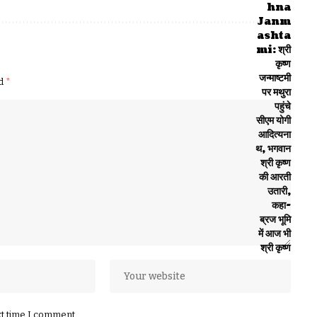
ed
*
xt time I comment.