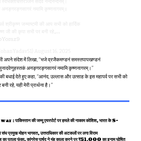
 स्वभक्तचित्तरञ्जनं सदैव नन्दनन्दनम्।
तकं अनङ्गरङ्गसागरं नमामि कृष्णनागरम्॥
्व श्रीकृष्ण जन्माष्टमी की आप सभी को हार्दिक
कृष्ण जी की कृपा सभी पर बनी रहे,…
LoYomz9
MohanYadav51)
August 16, 2025
भी अपने संदेश में लिखा, “भजे व्रजैकमण्डनं समस्तपापखण्डनं
ं सुनादवेणुहस्तकं अनङ्गरङ्गसागरं नमामि कृष्णनागरम्।”
पर्व की बधाई देते हुए कहा, “आनंद, उल्लास और उत्साह के इस महापर्व पर सभी को
बनी रहे, यही मेरी प्रार्थना है।”
्तान की जम्मू एयरपोर्ट पर हमले की नाकाम कोशिश, भारत के S-
े संघ प्रमुख मोहन भागवत, उत्तराधिकार की अटकलों पर लगा विराम
 का पुतला फूंका, कांग्रेस पार्षद ने मुंह काला करने पर ₹51,000 का इनाम घोषित