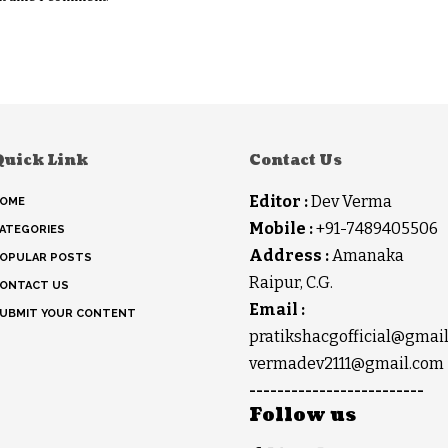
Quick Link
Contact Us
Editor :
Dev Verma
OME
Mobile :
+91-7489405506
ATEGORIES
Address :
Amanaka
OPULAR POSTS
Raipur, C.G.
ONTACT US
Email :
UBMIT YOUR CONTENT
pratikshacgofficial@gmai
vermadev2111@gmail.com
-------------------------
Follow us