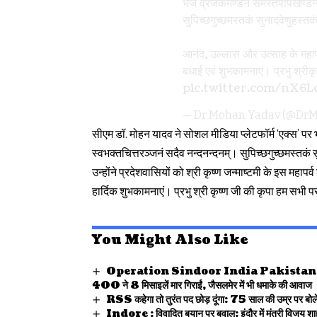
भजे व्रजैकमण्डनं समस्तपापखण्डनं
सुपिच्छगुच्छमस्तकं सुनादवेणुहस्
आनंद, उल्लास और उत्साह के महापर
बधाई एवं शुभकामनाएं। प्रभु श्री
pic.twitter.com/nX6
— Dr Mohan Yadav (@Dr
सीएम डॉ. मोहन यादव ने सोशल मीडिया प्लेटफॉर्म ‘एक्स’ पर 
स्वभक्तचित्तरञ्जनं सदैव नन्दनन्दनम्। सुपिच्छगुच्छमस्तक
उन्होंने प्रदेशवासियों को श्री कृष्ण जन्माष्टमी के इस महा
हार्दिक शुभकामनाएं। प्रभु श्री कृष्ण जी की कृपा हम सभी पर 
You Might Also Like
Operation Sindoor India Pakistan war : पाकिस
400 ने 8 मिसाइलें मार गिराईं, जैसलमेर में भी धमाके की आवाज
RSS कहेगा तो तुरंत पद छोड़ दूंगा: 75 साल की उम्र पर बोल
Indore : विवादित बयान पर बवाल: इंदौर में मंत्री विजय शाह