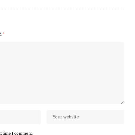
ed
*
xt time I comment.