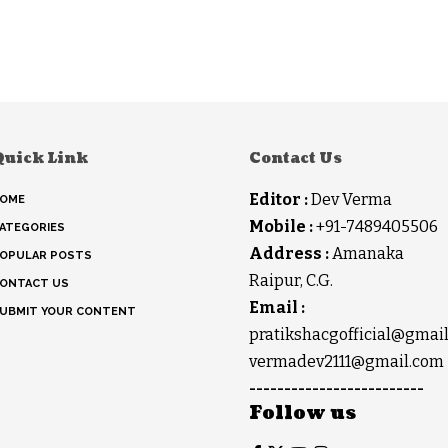
Quick Link
Contact Us
Editor :
Dev Verma
OME
Mobile :
+91-7489405506
ATEGORIES
Address :
Amanaka
OPULAR POSTS
Raipur, C.G.
ONTACT US
Email :
UBMIT YOUR CONTENT
pratikshacgofficial@gmai
vermadev2111@gmail.com
-------------------------
Follow us