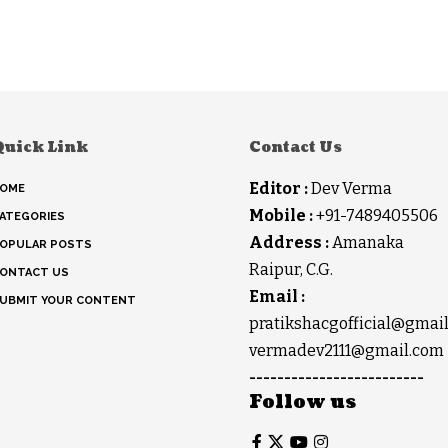
Quick Link
Contact Us
Editor :
Dev Verma
OME
Mobile :
+91-7489405506
ATEGORIES
Address :
Amanaka
OPULAR POSTS
Raipur, C.G.
ONTACT US
Email :
UBMIT YOUR CONTENT
pratikshacgofficial@gmai
vermadev2111@gmail.com
-------------------------
Follow us