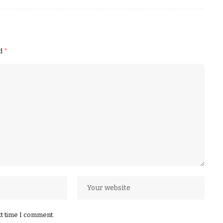
ed
*
xt time I comment.