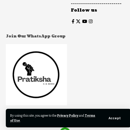
-------------------------
Follow us
Join Our WhatsApp Group
Join to our WhatsApp Group to get our newest articles
By using this site, you agree to the
Privacy Policy
and
Terms
Accept
instantly!
of Use
.