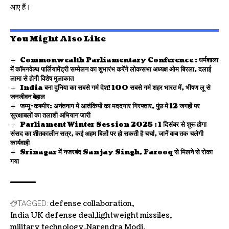
आए हैं।
You Might Also Like
Commonwealth Parliamentary Conference : धर्मशाला
में कॉमनवेल्थ पार्लियामेंट्री सम्मेलन का शुभारंभ करेंगे लोकसभा अध्यक्ष ओम बिरला, दलाई
लामा से होगी विशेष मुलाकात
India बना दुनिया का सबसे गर्म देश! 100 सबसे गर्म शहर भारत में, भीषण लू से
जनजीवन बेहाल
जम्मू-कश्मीर: अनंतनाग में आतंकियों का मददगार गिरफ्तार, पुंछ में 12 जगहों पर
सुरक्षाबलों का तलाशी अभियान जारी
Parliament Winter Session 2025 : 1 दिसंबर से शुरू होगा
संसद का शीतकालीन सत्र, कई अहम बिलों पर हो सकती है चर्चा, जानें कब तक चलेगी
कार्यवाही
Srinagar में नजरबंद Sanjay Singh, Farooq से मिलने से रोका
गया
defense collaboration
TAGGED:
India UK defense deal
lightweight missiles
military technology
Narendra Modi