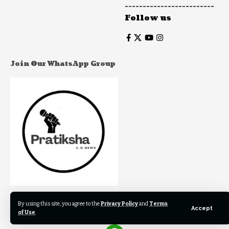
-------------------------
Follow us
Join Our WhatsApp Group
Join to our WhatsApp Group to get our newest articles
By using this site, you agree to the
Privacy Policy
and
Terms
Accept
instantly!
of Use
.