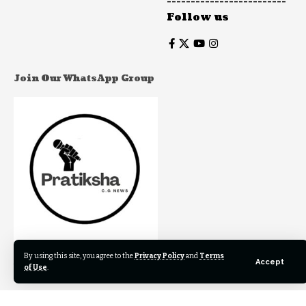
-------------------------
Follow us
Join Our WhatsApp Group
By using this site, you agree to the
Privacy Policy
and
Terms
Join to our WhatsApp Group to get our newest articles
Accept
of Use
.
instantly!