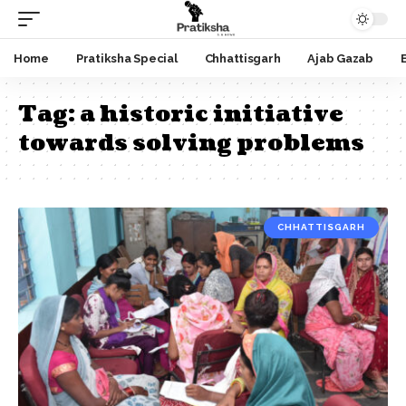
Home
Pratiksha Special
Chhattisgarh
Ajab Gazab
Tag:
a historic initiative
towards solving problems
CHHATTISGARH