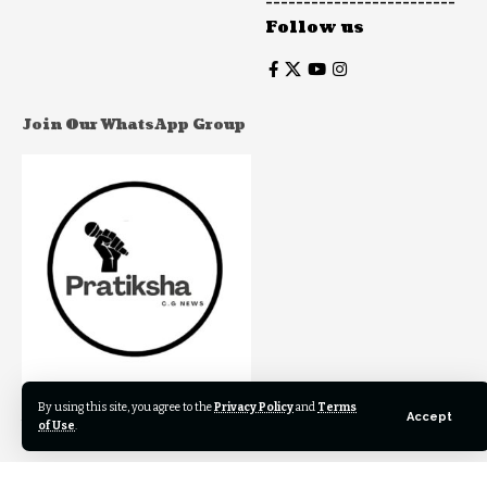
-------------------------
Follow us
Join Our WhatsApp Group
By using this site, you agree to the
Privacy Policy
and
Terms
Join to our WhatsApp Group to get our newest articles
Accept
of Use
.
instantly!