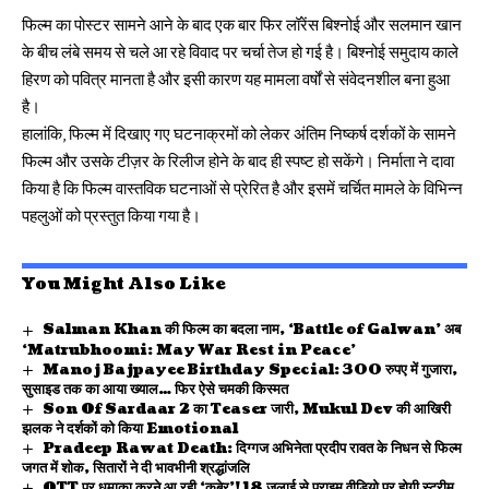
फिल्म का पोस्टर सामने आने के बाद एक बार फिर लॉरेंस बिश्नोई और सलमान खान
के बीच लंबे समय से चले आ रहे विवाद पर चर्चा तेज हो गई है। बिश्नोई समुदाय काले
हिरण को पवित्र मानता है और इसी कारण यह मामला वर्षों से संवेदनशील बना हुआ
है।
हालांकि, फिल्म में दिखाए गए घटनाक्रमों को लेकर अंतिम निष्कर्ष दर्शकों के सामने
फिल्म और उसके टीज़र के रिलीज होने के बाद ही स्पष्ट हो सकेंगे। निर्माता ने दावा
किया है कि फिल्म वास्तविक घटनाओं से प्रेरित है और इसमें चर्चित मामले के विभिन्न
पहलुओं को प्रस्तुत किया गया है।
You Might Also Like
Salman Khan की फिल्म का बदला नाम, ‘Battle of Galwan’ अब
‘Matrubhoomi: May War Rest in Peace’
Manoj Bajpayee Birthday Special: 300 रुपए में गुजारा,
सुसाइड तक का आया ख्याल… फिर ऐसे चमकी किस्मत
Son Of Sardaar 2 का Teaser जारी, Mukul Dev की आखिरी
झलक ने दर्शकों को किया Emotional
Pradeep Rawat Death: दिग्गज अभिनेता प्रदीप रावत के निधन से फिल्म
जगत में शोक, सितारों ने दी भावभीनी श्रद्धांजलि
OTT पर धमाका करने आ रही ‘कुबेर’! 18 जुलाई से प्राइम वीडियो पर होगी स्ट्रीम